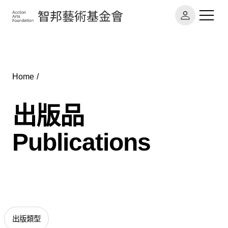
最新消息 News
Home
願景
鐵道主題
專題計畫 Projects
出版品
使命
藝術玩物
Publications
藝術人才 Artists
大事記
原民文化
關於基金會 About
章程與業務報告
出版品 Publications
聯絡我們
出版類型