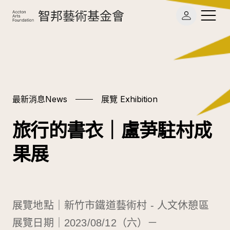
最新消息 News
最新消息News
展覽 Exhibition
願景
鐵道主題
專題計畫 Projects
旅行的書衣｜盧芛駐村成
使命
藝術玩物
藝術人才 Artists
果展
大事記
原民文化
關於基金會 About
章程與業務報告
出版品 Publications
展覽地點｜新竹市鐵道藝術村 - 人文休憩區
聯絡我們
展覽日期｜2023/08/12（六）－