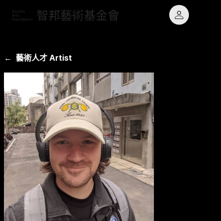
← 藝術人才 Artist
最新消息 News
願景
鐵道主題
專題計畫 Projects
使命
藝術玩物
藝術人才 Artists
大事記
原民文化
關於基金會 About
章程與業務報告
出版品 Publications
聯絡我們