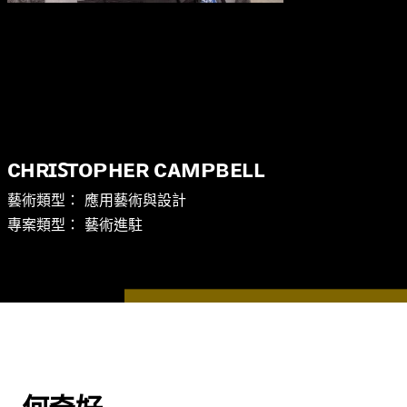
商品 Gifts
ᴄʜʀɪꜱᴛᴏᴘʜᴇʀ ᴄᴀᴍᴘʙᴇʟʟ
藝術類型： 應用藝術與設計
專案類型： 藝術進駐