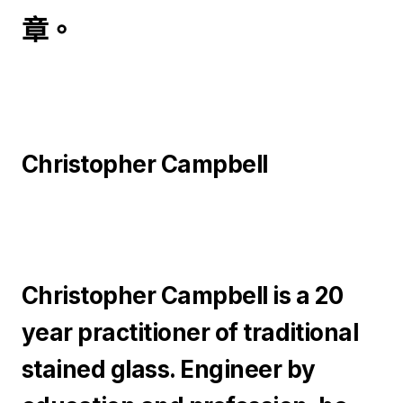
章。
Christopher Campbell
Christopher Campbell is a 20
year practitioner of traditional
stained glass. Engineer by