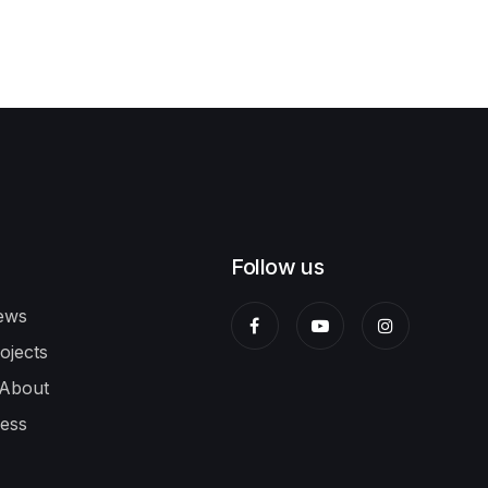
Follow us
ws
jects
bout
ess