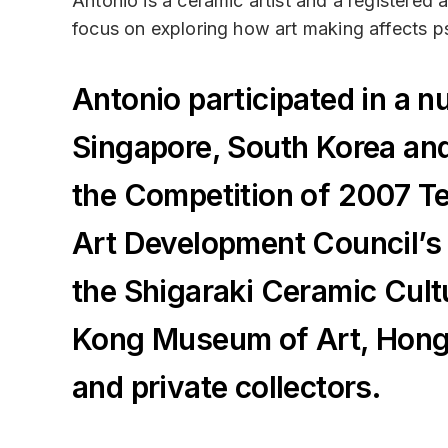
Antonio is a ceramic artist and a registered 
focus on exploring how art making affects p
Antonio participated in a 
Singapore, South Korea and 
the Competition of 2007 T
Art Development Council’s ‘
the Shigaraki Ceramic Cult
Kong Museum of Art, Hong 
and private collectors.