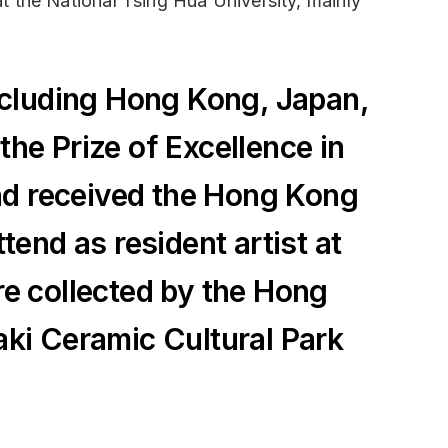
at the National Tsing Hua University, mainly
including Hong Kong, Japan,
he Prize of Excellence in
nd received the Hong Kong
tend as resident artist at
re collected by the Hong
i Ceramic Cultural Park