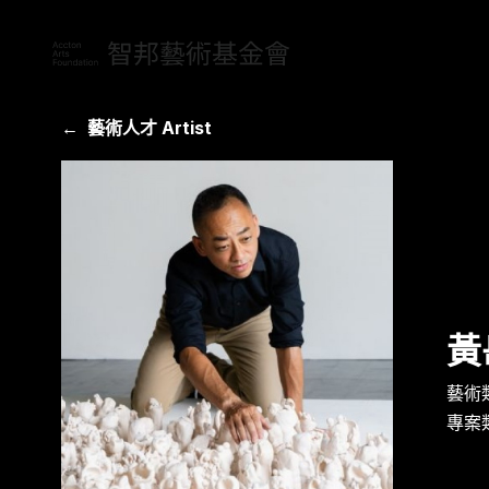
← 藝術人才 Artist
最新消息 New
黃
願景
鐵道主題
專題計畫 Proje
藝術
專案
使命
藝術玩物
藝術人才 Artis