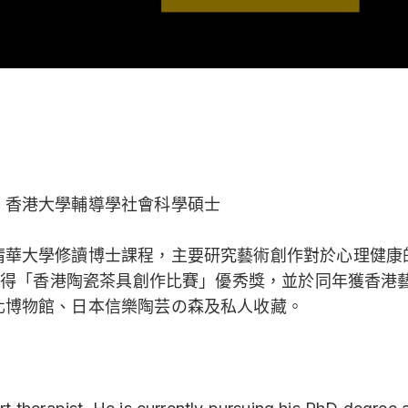
out
tions
、香港大學輔導學社會科學碩士
清華大學修讀博士課程，主要研究藝術創作對於心理健康
年獲得「香港陶瓷茶具創作比賽」優秀獎，並於同年獲香
化博物館、日本信樂陶芸の森及私人收藏。