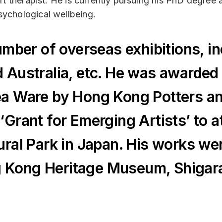
art therapist. He is currently pursuing his PhD degree 
sychological wellbeing.
number of overseas exhibitions, 
Australia, etc. He was awarded t
ea Ware by Hong Kong Potters a
Grant for Emerging Artists’ to at
ural Park in Japan. His works we
Kong Heritage Museum, Shigarak