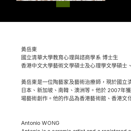
大事記
原民文化
關於基金會 Ab
章程與業務報告
出版品 Publica
聯絡我們
黃岳東
商品 Gifts
國立清華大學教育心理與諮商學系 博士生
香港中文大學藝術文學碩士及心理學文學碩士
黃岳東是一位陶藝家及藝術治療師，現於國立
日本、新加坡、南韓、澳洲等。他於 2007
場藝術創作。他的作品為香港藝術館、香港文
Antonio WONG