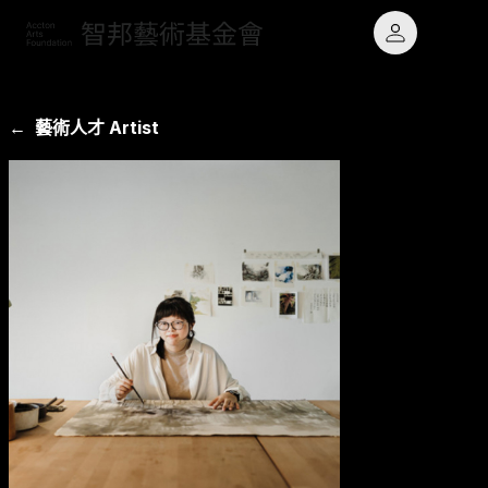
← 藝術人才 Artist
最新消息 News
願景
鐵道主題
專題計畫 Projects
使命
藝術玩物
藝術人才 Artists
大事記
原民文化
關於基金會 About
章程與業務報告
出版品 Publications
聯絡我們