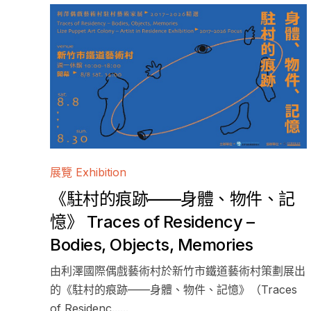
大事記
原民文化
關於基金會 Ab
章程與業務報告
出版品 Publica
聯絡我們
商品 Gifts
展覽 Exhibition
《駐村的痕跡——身體、物件、記
憶》 Traces of Residency –
Bodies, Objects, Memories
由利澤國際偶戲藝術村於新竹市鐵道藝術村策劃展出
的《駐村的痕跡——身體、物件、記憶》（Traces
of Residenc......