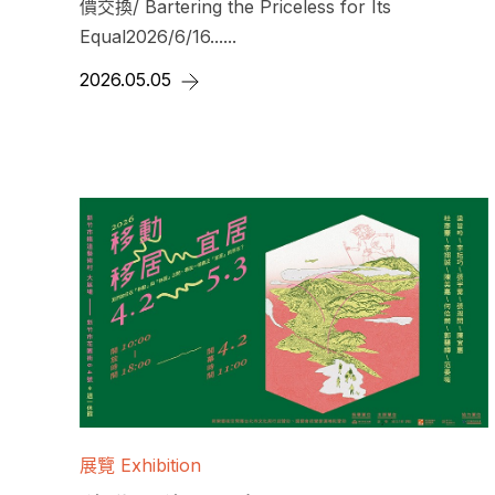
價交換/ Bartering the Priceless for Its
Equal2026/6/16......
2026.05.05
展覽 Exhibition