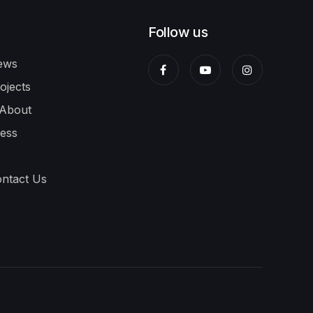
Follow us
ws
jects
bout
ess
tact Us